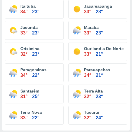
Itaituba
Jacareacanga
34°
23°
33°
23°
Jacunda
Maraba
33°
23°
33°
23°
Oriximina
Ourilandia Do Norte
32°
23°
33°
21°
Paragominas
Parauapebas
34°
22°
34°
21°
Santarém
Terra Alta
31°
25°
32°
23°
Terra Nova
Tucurui
33°
22°
32°
24°