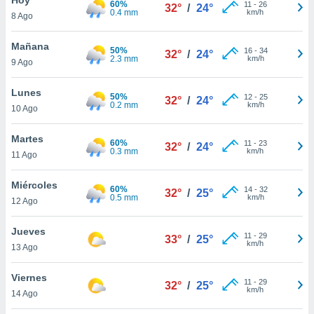
60%
ublicidad y
11
-
26
32°
/
24°
0.4 mm
km/h
8 Ago
do en
 mismo.
Mañana
50%
16
-
34
32°
/
24°
sultar más
2.3 mm
km/h
9 Ago
 en nuestra
 Cookies
y
Lunes
50%
12
-
25
ualquier
32°
/
24°
0.2 mm
km/h
10 Ago
ento
 botón
Martes
60%
11
-
23
32°
/
24°
ación de
0.3 mm
km/h
11 Ago
kies
 disponible
Miércoles
60%
14
-
32
e nuestra
32°
/
25°
0.5 mm
km/h
12 Ago
.
Jueves
IVAMENTE,
11
-
29
33°
/
25°
km/h
13 Ago
as
Viernes
11
-
29
32°
/
25°
 a cookies
km/h
14 Ago
 no aceptar