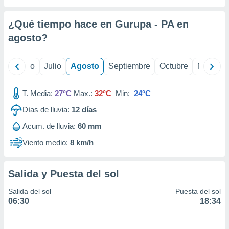
ados con el
 seleccionar
o.
¿Qué tiempo hace en Gurupa - PA en
calización
agosto
?
precisa e
ión mediante
yo
Junio
Julio
Agosto
Septiembre
Octubre
Noviemb
, publicidad
T. Media:
27°C
Max.:
32°C
Min:
24°C
dos,
 publicidad
Días de lluvia:
12
días
,
ón de
Acum. de lluvia:
60 mm
 desarrollo
Viento medio:
8 km/h
s.
tros 1199
ios
Salida y Puesta del sol
Salida del sol
Puesta del sol
06:30
18:34