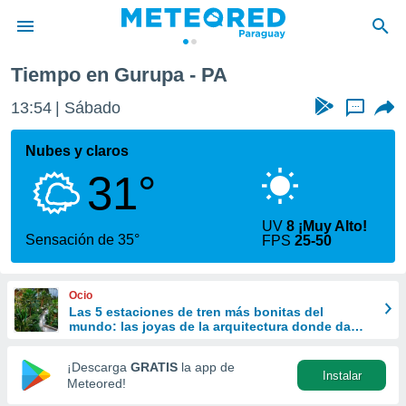
Tiempo en Gurupa - PA
privacidad
13:54
Sábado
...
o de
om.py
com.py) ha
Nubes y claros
ado por
31°
es para
ue la
 que se
UV
8 ¡Muy Alto!
e calidad.
Sensación de 35°
FPS
25-50
eder a este
ediante las
opciones:
Ocio
Las 5 estaciones de tren más bonitas del
ookies y
mundo: las joyas de la arquitectura donde da
e forma
gusto perder el viaje
¡Descarga
GRATIS
la app de
Instalar
d digital
Meteored!
ada, basada