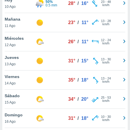
50%
ublicidad y
23
-
48
28°
/
16°
0.5 mm
km/h
10 Ago
do en
 mismo.
Mañana
13
-
28
23°
/
11°
sultar más
km/h
11 Ago
 en nuestra
 Cookies
y
Miércoles
12
-
24
ualquier
26°
/
11°
km/h
12 Ago
ento
 botón
Jueves
13
-
30
31°
/
15°
ación de
km/h
13 Ago
kies
 disponible
Viernes
13
-
24
e nuestra
35°
/
18°
km/h
14 Ago
.
Sábado
IVAMENTE,
25
-
53
34°
/
20°
km/h
15 Ago
as
Domingo
10
-
30
31°
/
18°
 a cookies
km/h
16 Ago
 no aceptar