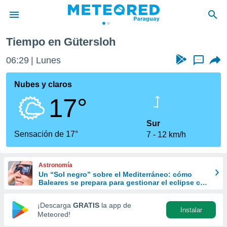
Tiempo en Gütersloh
privacidad
06:29
Lunes
...
o de
om.py
com.py) ha
Nubes y claros
ado por
17°
es para
ue la
 que se
Sur
e calidad.
Sensación de 17°
7
12 km/h
eder a este
ediante las
opciones:
Astronomía
Un “Sol negro” sobre el Mediterráneo: cómo
ookies y
Baleares se prepara para gestionar el eclipse con
e forma
turismo responsable
¡Descarga
GRATIS
la app de
Instalar
d digital
Meteored!
ada, basada