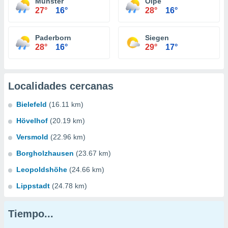
Münster
Olpe
27°
16°
28°
16°
Paderborn
Siegen
28°
16°
29°
17°
Localidades cercanas
Bielefeld
(16.11 km)
Hövelhof
(20.19 km)
Versmold
(22.96 km)
Borgholzhausen
(23.67 km)
Leopoldshöhe
(24.66 km)
Lippstadt
(24.78 km)
Tiempo...