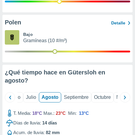
ados con el
 seleccionar
o.
calización
Polen
Detalle
precisa e
ión mediante
Bajo
Gramíneas (10 #/m³)
, publicidad
dos,
 publicidad
,
¿Qué tiempo hace en Gütersloh en
ón de
 desarrollo
agosto
?
s.
tros 1199
yo
Junio
Julio
Agosto
Septiembre
Octubre
Noviemb
ios
T. Media:
18°C
Max.:
23°C
Min:
13°C
Días de lluvia:
14
días
Acum. de lluvia:
82 mm