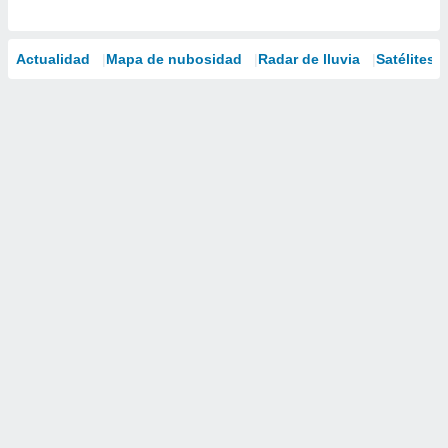
Actualidad
Mapa de nubosidad
Radar de lluvia
Satélites