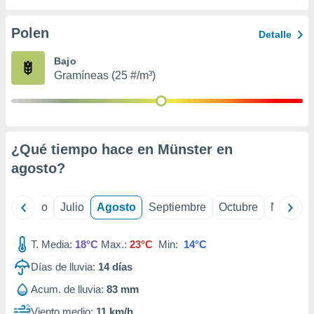
ados con el
 seleccionar
o.
Polen
Detalle
calización
Bajo
precisa e
Gramíneas (25 #/m³)
ión mediante
, publicidad
dos,
 publicidad
¿Qué tiempo hace en Münster en
,
agosto
?
ón de
 desarrollo
s.
yo
Junio
Julio
Agosto
Septiembre
Octubre
Noviemb
tros 1199
ios
T. Media:
18°C
Max.:
23°C
Min:
14°C
Días de lluvia:
14
días
Acum. de lluvia:
83 mm
Viento medio:
11 km/h