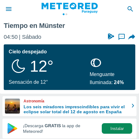
Tiempo en Münster
privacidad
04:50
Sábado
...
o de
om.py
com.py) ha
Cielo despejado
ado por
12°
es para
ue la
 que se
Menguante
e calidad.
Sensación de 12°
Iluminada:
24%
eder a este
ediante las
opciones:
Astronomía
Los seis miradores imprescindibles para vivir el
ookies y
eclipse solar total del 12 de agosto en España
e forma
¡Descarga
GRATIS
la app de
Instalar
d digital
Meteored!
ada, basada