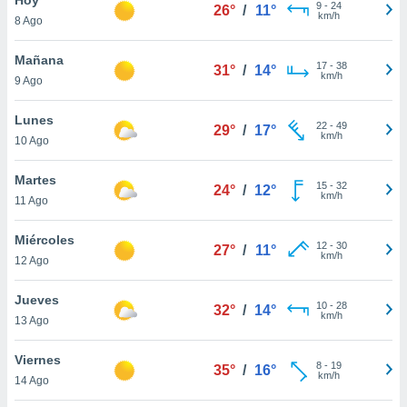
ublicidad y
9
-
24
26°
/
11°
km/h
8 Ago
do en
 mismo.
Mañana
17
-
38
31°
/
14°
sultar más
km/h
9 Ago
 en nuestra
 Cookies
y
Lunes
22
-
49
ualquier
29°
/
17°
km/h
10 Ago
ento
 botón
Martes
15
-
32
24°
/
12°
ación de
km/h
11 Ago
kies
 disponible
Miércoles
12
-
30
e nuestra
27°
/
11°
km/h
12 Ago
.
Jueves
IVAMENTE,
10
-
28
32°
/
14°
km/h
13 Ago
as
Viernes
8
-
19
35°
/
16°
 a cookies
km/h
14 Ago
 no aceptar