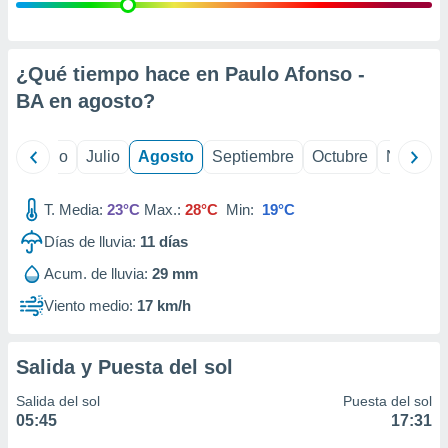
ados con el
 seleccionar
o.
calización
¿Qué tiempo hace en Paulo Afonso -
precisa e
BA en
agosto
?
ión mediante
, publicidad
yo
Junio
Julio
Agosto
Septiembre
Octubre
Noviemb
dos,
 publicidad
T. Media:
23°C
Max.:
28°C
Min:
19°C
,
Días de lluvia:
11
días
ón de
 desarrollo
Acum. de lluvia:
29 mm
s.
Viento medio:
17 km/h
tros 1199
ios
Salida y Puesta del sol
Salida del sol
Puesta del sol
05:45
17:31