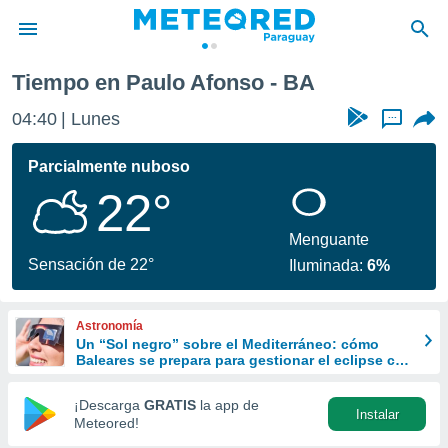
Tiempo en Paulo Afonso - BA
privacidad
04:40
Lunes
...
o de
om.py
com.py) ha
Parcialmente nuboso
ado por
22°
es para
ue la
 que se
Menguante
e calidad.
Sensación de 22°
Iluminada:
6%
eder a este
ediante las
opciones:
Astronomía
Un “Sol negro” sobre el Mediterráneo: cómo
ookies y
Baleares se prepara para gestionar el eclipse con
e forma
turismo responsable
¡Descarga
GRATIS
la app de
Instalar
d digital
Meteored!
ada, basada