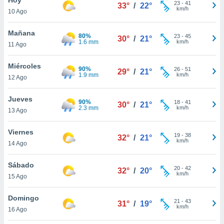
ublicidad y
23
-
41
33°
/
22°
km/h
10 Ago
do en
 mismo.
Mañana
80%
23
-
45
30°
/
21°
sultar más
1.6 mm
km/h
11 Ago
 en nuestra
 Cookies
y
Miércoles
90%
26
-
51
ualquier
29°
/
21°
1.9 mm
km/h
12 Ago
ento
 botón
Jueves
90%
18
-
41
30°
/
21°
ación de
2.3 mm
km/h
13 Ago
kies
 disponible
Viernes
19
-
38
e nuestra
32°
/
21°
km/h
14 Ago
.
Sábado
IVAMENTE,
20
-
42
32°
/
20°
km/h
15 Ago
as
Domingo
21
-
43
31°
/
19°
 a cookies
km/h
16 Ago
 no aceptar