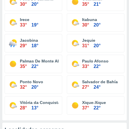
30°
20°
35°
21°
Irece
Itabuna
33°
19°
30°
20°
Jacobina
Jequie
29°
18°
31°
20°
Palmas De Monte Alto
Paulo Afonso
35°
22°
33°
22°
Ponto Novo
Salvador de Bahía
32°
20°
27°
24°
Vitória da Conquista
Xique-Xique
28°
13°
37°
22°