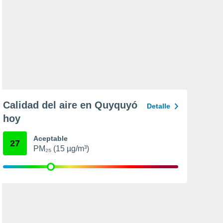
Calidad del aire en Quyquyó
Detalle
hoy
Aceptable
27
PM₂₅ (15 µg/m³)