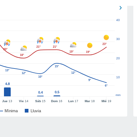
40
30
23°
21°
21°
20°
19°
19°
18°
20
15°
13°
12°
12°
10°
10
9°
4.8
6°
0.5
0.4
mm
Jue
13
Vie
14
Sáb
15
Dom
16
Lun
17
Mar
18
Mié
19
Mínima
Lluvia