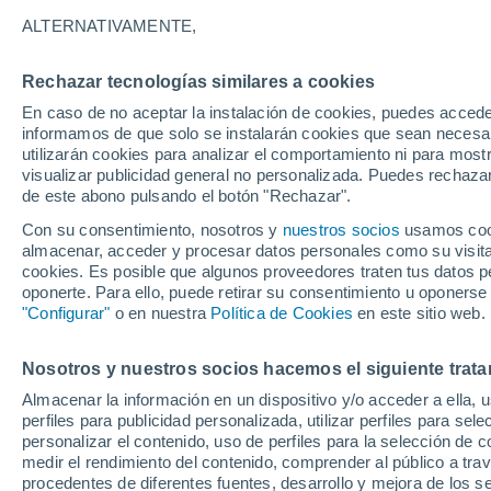
15°
ALTERNATIVAMENTE,
Rechazar tecnologías similares a cookies
Sur
En caso de no aceptar la instalación de cookies, puedes accede
Sensación de 15°
11
-
27 km
informamos de que solo se instalarán cookies que sean necesari
utilizarán cookies para analizar el comportamiento ni para most
visualizar publicidad general no personalizada. Puedes rechazar
de este abono pulsando el botón "Rechazar".
Actualidad
El aviso de la OMM sobre los incendios fores
Con su consentimiento, nosotros y
nuestros socios
usamos cooki
"el cambio climático aumenta el riesgo, pero
almacenar, acceder y procesar datos personales como su visita e
es el único culpable
cookies. Es posible que algunos proveedores traten tus datos pe
Tiempo 1 - 7 días
Actualidad
Mapa de nubosidad
oponerte. Para ello, puede retirar su consentimiento u oponerse
"Configurar"
o en nuestra
Política de Cookies
en este sitio web.
Nosotros y nuestros socios hacemos el siguiente trata
Mañana
Domingo
Hoy
Almacenar la información en un dispositivo y/o acceder a ella, 
8 Ago
9 Ago
7 Ago
perfiles para publicidad personalizada, utilizar perfiles para sele
personalizar el contenido, uso de perfiles para la selección de c
medir el rendimiento del contenido, comprender al público a tra
procedentes de diferentes fuentes, desarrollo y mejora de los se
80%
40%