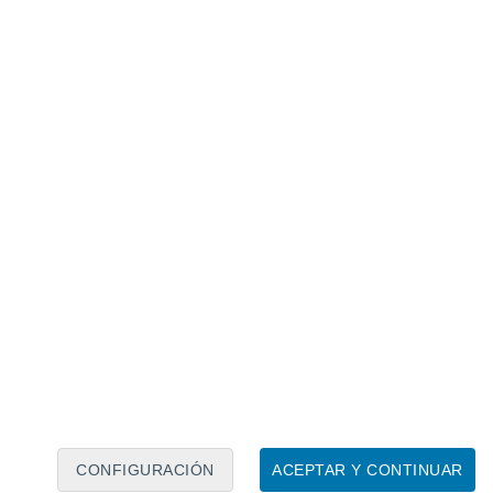
Calendario lunar
Lun
Mar
Mié
Jue
Vie
Sáb
Dom
7
8
9
10
11
12
13
14
15
16
17
18
19
20
CONFIGURACIÓN
ACEPTAR Y CONTINUAR