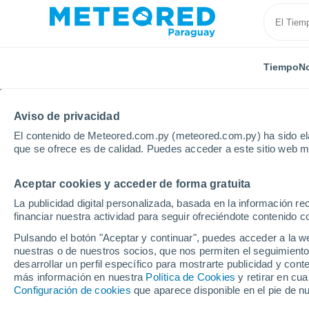
Tiempo
No
Aviso de privacidad
El contenido de Meteored.com.py (meteored.com.py) ha sido ela
que se ofrece es de calidad. Puedes acceder a este sitio web m
Aceptar cookies y acceder de forma gratuita
Inicio
Departamento de Paraguarí
Quyquyó
La publicidad digital personalizada, basada en la información r
financiar nuestra actividad para seguir ofreciéndote contenido c
Tiempo en Quyquyó
Pulsando el botón "Aceptar y continuar", puedes acceder a la w
nuestras o de nuestros socios, que nos permiten el seguimiento
15:03
Viernes
desarrollar un perfil específico para mostrarte publicidad y co
más información en nuestra
Política de Cookies
y retirar en cu
Configuración de cookies
que aparece disponible en el pie de n
Parcialmente nuboso