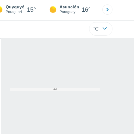
Quyquyó
Asunción
Santa Rit
15°
16°
Paraguarí
Paraguay
Alto Paraná
°C