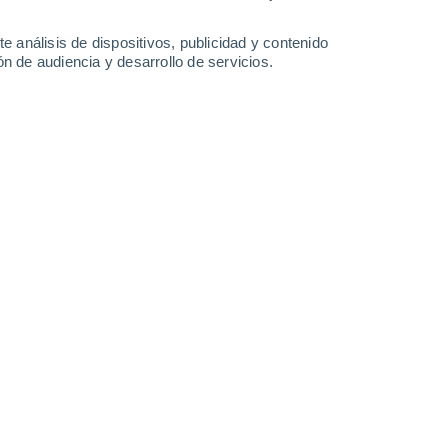
0.6 mm
4.8 mm
17°
/
12°
17°
/
12°
27°
/
15°
20°
/
13°
e análisis de dispositivos, publicidad y contenido
n de audiencia y desarrollo de servicios.
-
42
km/h
14
-
27
km/h
11
-
25
km/h
17
-
36
km/h
uboso
Sur
3 Medio
11
-
27 km/h
FPS:
6-10
Sureste
2 Bajo
10
-
24 km/h
FPS:
no
Sureste
1 Bajo
9
-
21 km/h
FPS:
no
Sureste
0 Bajo
6
-
18 km/h
FPS:
no