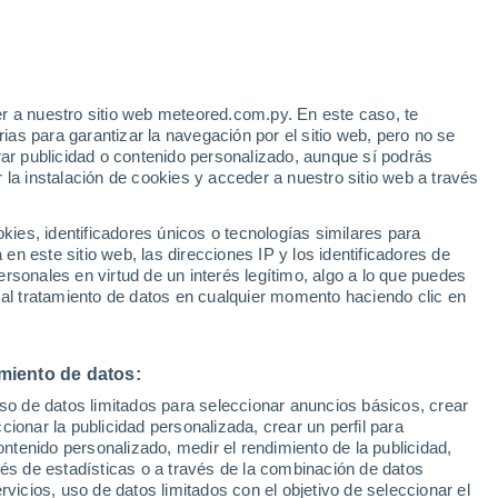
r a nuestro sitio web meteored.com.py. En este caso, te
/h
as para garantizar la navegación por el sitio web, pero no se
rar publicidad o contenido personalizado, aunque sí podrás
 la instalación de cookies y acceder a nuestro sitio web a través
tales:
es, identificadores únicos o tecnologías similares para
 no
n este sitio web, las direcciones IP y los identificadores de
rsonales en virtud de un interés legítimo, algo a lo que puedes
Radar de lluvia
Satélites
Modelos
 al tratamiento de datos en cualquier momento haciendo clic en
miento de datos:
Lunes
Martes
Miércoles
Jueves
uso de datos limitados para seleccionar anuncios básicos, crear
10 Ago
11 Ago
12 Ago
13 Ago
ccionar la publicidad personalizada, crear un perfil para
ontenido personalizado, medir el rendimiento de la publicidad,
vés de estadísticas o a través de la combinación de datos
rvicios, uso de datos limitados con el objetivo de seleccionar el
70%
70%