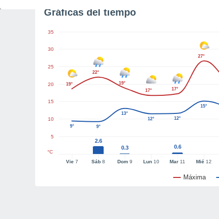
Gráficas del tiempo
35
30
27°
25
22°
19°
20
19°
17°
17°
15
15°
13°
12°
10
12°
9°
9°
5
2.6
0.6
0.3
°C
Vie
7
Sáb
8
Dom
9
Lun
10
Mar
11
Mié
12
Máxima