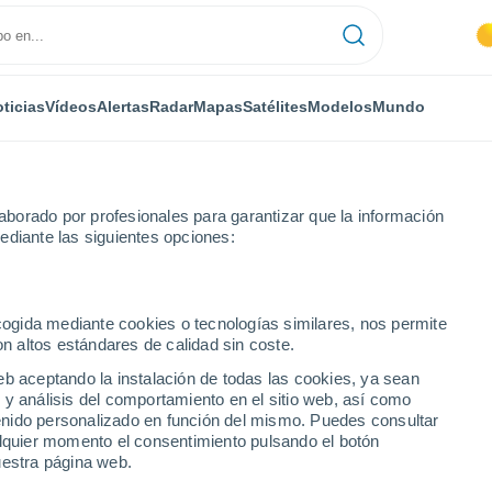
ticias
Vídeos
Alertas
Radar
Mapas
Satélites
Modelos
Mundo
borado por profesionales para garantizar que la información
ediante las siguientes opciones:
ecogida mediante cookies o tecnologías similares, nos permite
on altos estándares de calidad sin coste.
eb aceptando la instalación de todas las cookies, ya sean
 y análisis del comportamiento en el sitio web, así como
...
ntenido personalizado en función del mismo. Puedes consultar
alquier momento el consentimiento pulsando el botón
Por hora
uestra página web.
Cielos despejados en las
próximas horas