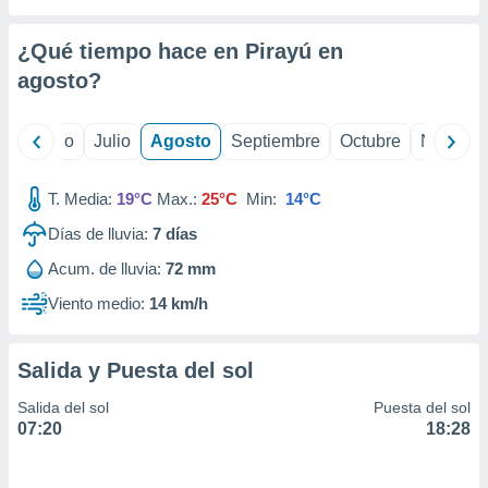
ados con el
 seleccionar
o.
¿Qué tiempo hace en Pirayú en
calización
agosto
?
precisa e
ión mediante
yo
Junio
Julio
Agosto
Septiembre
Octubre
Noviemb
, publicidad
T. Media:
19°C
Max.:
25°C
Min:
14°C
dos,
 publicidad
Días de lluvia:
7
días
,
ón de
Acum. de lluvia:
72 mm
 desarrollo
Viento medio:
14 km/h
s.
tros 1199
ios
Salida y Puesta del sol
Salida del sol
Puesta del sol
07:20
18:28