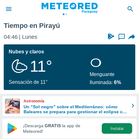
Tiempo en Pirayú
privacidad
04:46
Lunes
...
o de
om.py
com.py) ha
Nubes y claros
ado por
11°
es para
ue la
 que se
Menguante
e calidad.
Sensación de 11°
Iluminada:
6%
eder a este
ediante las
opciones:
Astronomía
Un “Sol negro” sobre el Mediterráneo: cómo
ookies y
Baleares se prepara para gestionar el eclipse con
e forma
turismo responsable
¡Descarga
GRATIS
la app de
Instalar
d digital
Meteored!
ada, basada