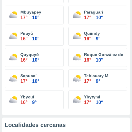
Mbuyapey
Paraguari
17°
10°
17°
10°
Pirayú
Quiindy
16°
10°
16°
9°
Quyquyó
Roque González de San
16°
10°
16°
10°
Sapucaí
Tebicuary Mi
17°
10°
17°
9°
Ybycuí
Ybytymi
16°
9°
17°
10°
Localidades cercanas