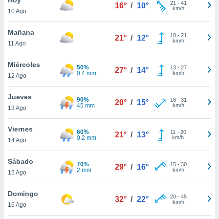
ublicidad y
21
-
41
16°
/
10°
km/h
10 Ago
do en
 mismo.
Mañana
10
-
21
21°
/
12°
sultar más
km/h
11 Ago
 en nuestra
 Cookies
y
Miércoles
50%
13
-
27
ualquier
27°
/
14°
0.4 mm
km/h
12 Ago
ento
 botón
Jueves
90%
16
-
31
20°
/
15°
ación de
45 mm
km/h
13 Ago
kies
 disponible
Viernes
60%
11
-
20
e nuestra
21°
/
13°
0.2 mm
km/h
14 Ago
.
Sábado
IVAMENTE,
70%
15
-
30
29°
/
16°
2 mm
km/h
15 Ago
as
Domingo
20
-
45
32°
/
22°
 a cookies
km/h
16 Ago
 no aceptar