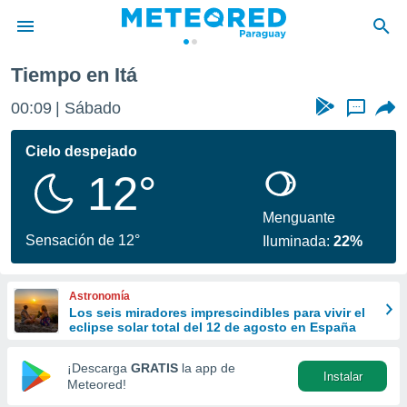
Tiempo en Itá
privacidad
00:09
Sábado
...
o de
om.py
com.py) ha
Cielo despejado
ado por
12°
es para
ue la
 que se
Menguante
e calidad.
Sensación de 12°
Iluminada:
22%
eder a este
ediante las
opciones:
Astronomía
Los seis miradores imprescindibles para vivir el
ookies y
eclipse solar total del 12 de agosto en España
e forma
¡Descarga
GRATIS
la app de
Instalar
d digital
Meteored!
ada, basada