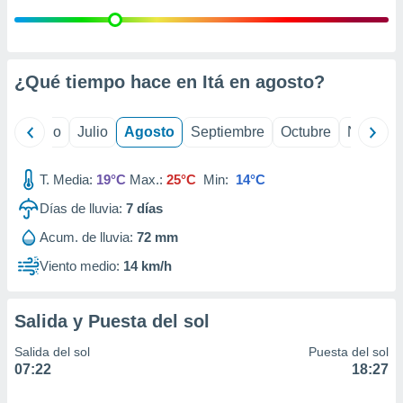
ados con el
 seleccionar
o.
calización
¿Qué tiempo hace en Itá en
agosto
?
precisa e
ión mediante
yo
Junio
Julio
Agosto
Septiembre
Octubre
Noviemb
, publicidad
dos,
T. Media:
19°C
Max.:
25°C
Min:
14°C
 publicidad
,
Días de lluvia:
7
días
ón de
 desarrollo
Acum. de lluvia:
72 mm
s.
Viento medio:
14 km/h
tros 1199
ios
Salida y Puesta del sol
Salida del sol
Puesta del sol
07:22
18:27