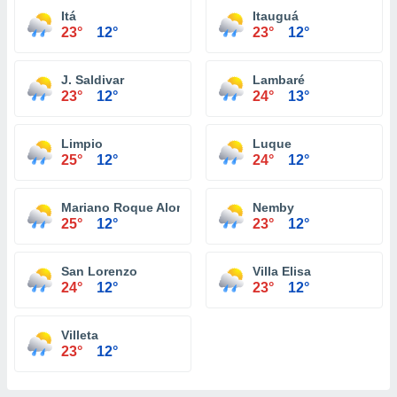
Itá
Itauguá
23°
12°
23°
12°
J. Saldivar
Lambaré
23°
12°
24°
13°
Limpio
Luque
25°
12°
24°
12°
Mariano Roque Alonso
Nemby
25°
12°
23°
12°
San Lorenzo
Villa Elisa
24°
12°
23°
12°
Villeta
23°
12°