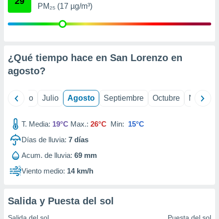
29
ados con el
PM₂₅ (17 µg/m³)
 seleccionar
o.
calización
precisa e
ión mediante
¿Qué tiempo hace en San Lorenzo en
agosto
?
, publicidad
dos,
yo
Junio
Julio
Agosto
Septiembre
Octubre
Noviemb
 publicidad
,
ón de
T. Media:
19°C
Max.:
26°C
Min:
15°C
 desarrollo
s.
Días de lluvia:
7
días
tros 1199
Acum. de lluvia:
69 mm
ios
Viento medio:
14 km/h
Salida y Puesta del sol
Salida del sol
Puesta del sol