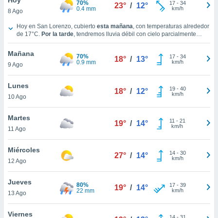
70%
ublicidad y
17
-
34
23°
/
12°
0.4 mm
km/h
8 Ago
do en
Tiempo en San Lorenzo hoy
Hoy en San Lorenzo, cubierto
esta mañana
, con temperaturas alrededor
 mismo.
de
17°C
.
Por la tarde
, tendremos lluvia débil con cielo parcialmente
sultar más
nuboso y con temperaturas en torno a los
22°C
.
Durante la noche
, habrá
 en nuestra
cubierto con temperaturas cercanas a los
18°C
.
Vientos del Sureste a lo
Mañana
70%
17
-
34
largo del día, con una velocidad media de
17 km/h
.
18°
/
13°
 Cookies
y
0.9 mm
km/h
9 Ago
ualquier
Lunes
ento
19
-
40
18°
/
12°
km/h
 botón
10 Ago
ación de
kies
Martes
11
-
21
19°
/
14°
 disponible
km/h
11 Ago
e nuestra
.
Miércoles
14
-
30
27°
/
14°
km/h
IVAMENTE,
12 Ago
Jueves
80%
17
-
39
19°
/
14°
as
22 mm
km/h
13 Ago
 a cookies
 no aceptar
Viernes
14
-
31