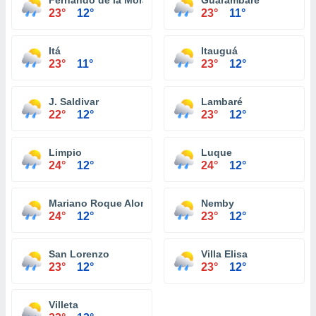
Fernando de la Mora
Guarambaré
23°
12°
23°
11°
Itá
Itauguá
23°
11°
23°
12°
J. Saldivar
Lambaré
22°
12°
23°
12°
Limpio
Luque
24°
12°
24°
12°
Mariano Roque Alonso
Nemby
24°
12°
23°
12°
San Lorenzo
Villa Elisa
23°
12°
23°
12°
Villeta