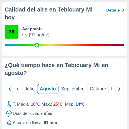
ados con el
 seleccionar
Calidad del aire en Tebicuary Mi
Detalle
o.
hoy
calización
precisa e
Aceptable
36
ión mediante
O₃ (91 µg/m³)
, publicidad
dos,
 publicidad
,
¿Qué tiempo hace en Tebicuary Mi en
ón de
agosto
?
 desarrollo
s.
yo
Junio
Julio
Agosto
Septiembre
Octubre
Noviemb
tros 1199
ios
T. Media:
18°C
Max.:
25°C
Min:
14°C
Días de lluvia:
7
días
Acum. de lluvia:
91 mm