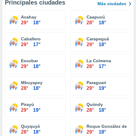
Principales ciudades
Más ciudades
Acahay
Caapucú
29°
18°
28°
18°
Caballero
Carapeguá
29°
17°
29°
18°
Escobar
La Colmena
29°
18°
28°
17°
Mbuyapey
Paraguari
28°
18°
29°
19°
Pirayú
Quiindy
29°
19°
28°
18°
Quyquyó
Roque González de San
28°
18°
29°
18°