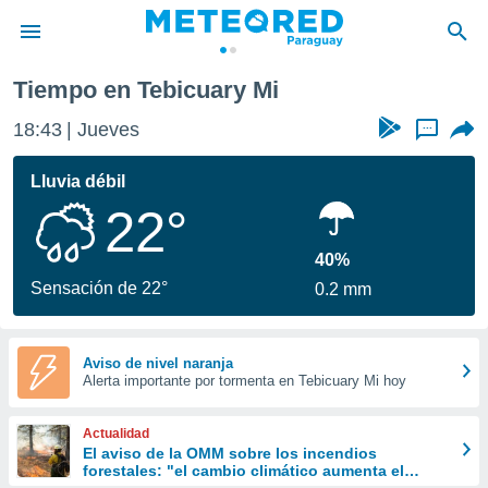
Tiempo en Tebicuary Mi
privacidad
18:43
Jueves
...
o de
om.py
com.py) ha
Lluvia débil
ado por
22°
es para
ue la
 que se
40%
e calidad.
Sensación de 22°
0.2 mm
eder a este
ediante las
opciones:
Aviso de nivel naranja
Alerta importante por tormenta en Tebicuary Mi hoy
ookies y
e forma
Actualidad
d digital
El aviso de la OMM sobre los incendios
forestales: "el cambio climático aumenta el
ada, basada