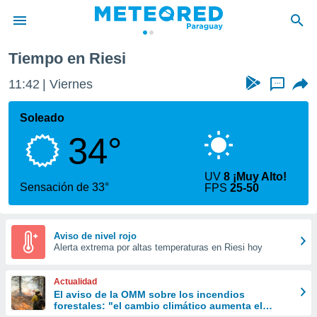
Tiempo en Riesi
privacidad
11:42
Viernes
...
o de
om.py
com.py) ha
Soleado
ado por
34°
es para
ue la
 que se
UV
8 ¡Muy Alto!
e calidad.
Sensación de 33°
FPS
25-50
eder a este
ediante las
opciones:
Aviso de nivel rojo
Alerta extrema por altas temperaturas en Riesi hoy
ookies y
e forma
Actualidad
d digital
El aviso de la OMM sobre los incendios
forestales: "el cambio climático aumenta el
ada, basada