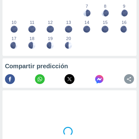
7
8
9
10
11
12
13
14
15
16
17
18
19
20
Compartir predicción