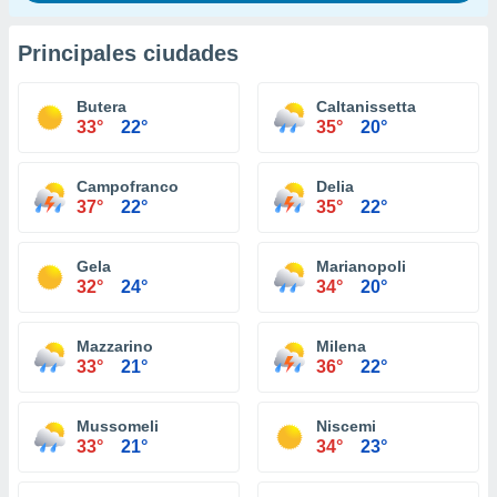
Principales ciudades
Butera
Caltanissetta
33°
22°
35°
20°
Campofranco
Delia
37°
22°
35°
22°
Gela
Marianopoli
32°
24°
34°
20°
Mazzarino
Milena
33°
21°
36°
22°
Mussomeli
Niscemi
33°
21°
34°
23°