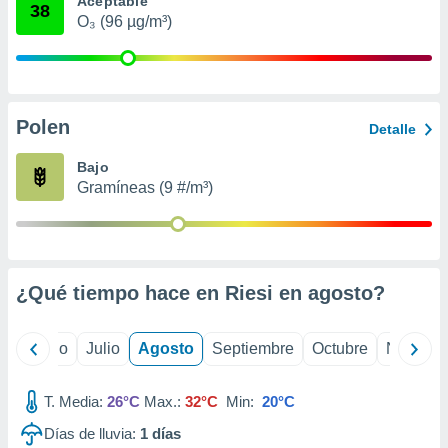
Aceptable
ados con el
38
 seleccionar
O₃ (96 µg/m³)
o.
calización
precisa e
ión mediante
Polen
Detalle
, publicidad
Bajo
dos,
Gramíneas (9 #/m³)
 publicidad
,
ón de
 desarrollo
s.
¿Qué tiempo hace en Riesi en
agosto
?
tros 1199
ios
yo
Junio
Julio
Agosto
Septiembre
Octubre
Noviemb
T. Media:
26°C
Max.:
32°C
Min:
20°C
Días de lluvia:
1
días