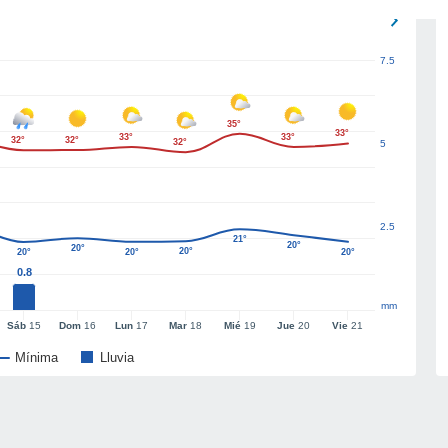
7.5
35°
33°
33°
33°
32°
32°
32°
5
2.5
21°
20°
20°
20°
20°
20°
20°
0.8
mm
Sáb
15
Dom
16
Lun
17
Mar
18
Mié
19
Jue
20
Vie
21
Mínima
Lluvia