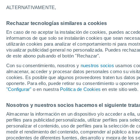
26°
ALTERNATIVAMENTE,
Rechazar tecnologías similares a cookies
Norte
En caso de no aceptar la instalación de cookies, puedes accede
Sensación de 27°
10
-
20 km
informamos de que solo se instalarán cookies que sean necesari
utilizarán cookies para analizar el comportamiento ni para most
visualizar publicidad general no personalizada. Puedes rechazar
de este abono pulsando el botón "Rechazar".
Tiempo 1 - 7 días
Actualidad
Mapa de nubosidad
Con su consentimiento, nosotros y
nuestros socios
usamos cooki
almacenar, acceder y procesar datos personales como su visita e
cookies. Es posible que algunos proveedores traten tus datos pe
oponerte. Para ello, puede retirar su consentimiento u oponerse
Mañana
Martes
M
Hoy
"Configurar"
o en nuestra
Política de Cookies
en este sitio web.
10 Ago
11 Ago
9 Ago
Nosotros y nuestros socios hacemos el siguiente trata
Almacenar la información en un dispositivo y/o acceder a ella, 
perfiles para publicidad personalizada, utilizar perfiles para sele
personalizar el contenido, uso de perfiles para la selección de c
36°
/
22°
36°
/
22°
35°
/
22°
medir el rendimiento del contenido, comprender al público a tra
procedentes de diferentes fuentes, desarrollo y mejora de los se