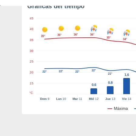
Gráficas del tiempo
45
40
36°
36°
36°
35°
35°
34°
35
30
25
22°
22°
22°
22°
20
21°
1.6
0.8
15
0.6
°C
Dom
9
Lun
10
Mar
11
Mié
12
Jue
13
Vie
14
Máxima