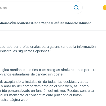
ticias
Vídeos
Alertas
Radar
Mapas
Satélites
Modelos
Mundo
borado por profesionales para garantizar que la información
ediante las siguientes opciones:
no
ecogida mediante cookies o tecnologías similares, nos permite
on altos estándares de calidad sin coste.
eb aceptando la instalación de todas las cookies, ya sean
 y análisis del comportamiento en el sitio web, así como
...
ntenido personalizado en función del mismo. Puedes consultar
alquier momento el consentimiento pulsando el botón
Por hora
uestra página web.
Intervalos nubosos en las
próximas horas