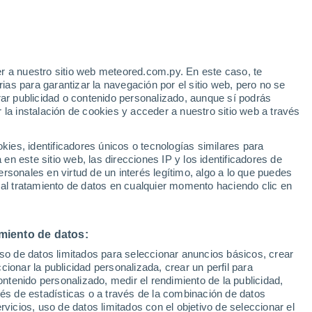
Aviso de nivel rojo
Alerta extrema por altas
temperaturas en Sommatino hoy
r a nuestro sitio web meteored.com.py. En este caso, te
/h
as para garantizar la navegación por el sitio web, pero no se
rar publicidad o contenido personalizado, aunque sí podrás
 la instalación de cookies y acceder a nuestro sitio web a través
Radar de lluvia
Satélites
Modelos
es, identificadores únicos o tecnologías similares para
n este sitio web, las direcciones IP y los identificadores de
rsonales en virtud de un interés legítimo, algo a lo que puedes
 al tratamiento de datos en cualquier momento haciendo clic en
iércoles
Jueves
Viernes
Sábado
12 Ago
13 Ago
14 Ago
15 Ago
miento de datos:
uso de datos limitados para seleccionar anuncios básicos, crear
60%
80%
90%
80%
ccionar la publicidad personalizada, crear un perfil para
0.6 mm
0.8 mm
1.6 mm
0.8 mm
ontenido personalizado, medir el rendimiento de la publicidad,
36°
/
22°
35°
/
21°
34°
/
21°
32°
/
20°
vés de estadísticas o a través de la combinación de datos
rvicios, uso de datos limitados con el objetivo de seleccionar el