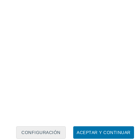
Calendario lunar
Lun
Mar
Mié
Jue
Vie
Sáb
Dom
9
10
11
12
13
14
15
16
17
18
19
20
21
22
CONFIGURACIÓN
ACEPTAR Y CONTINUAR