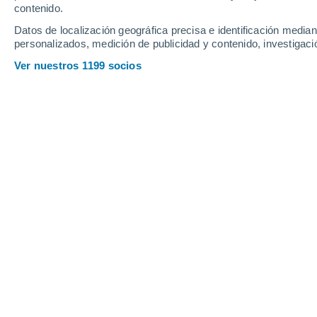
contenido.
17
-
40
km/h
19
-
42
km/h
12
17
-
37
km/h
Datos de localización geográfica precisa e identificación mediant
personalizados, medición de publicidad y contenido, investigació
Tiempo en Sommatino hoy
, 9 de ago
Ver nuestros 1199 socios
Soleado
26°
08:00
Sensación T.
27°
Soleado
29°
09:00
Sensación T.
30°
Soleado
32°
10:00
Sensación T.
32°
Soleado
34°
11:00
Sensación T.
33°
Soleado
35°
12:00
Sensación T.
34°