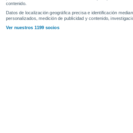
contenido.
12
-
34
km/h
18
-
40
km/h
15
11
-
31
km/h
Datos de localización geográfica precisa e identificación mediant
personalizados, medición de publicidad y contenido, investigació
Tiempo en Serradifalco hoy
, 7 de ago
Ver nuestros 1199 socios
Cielo despejado
23°
04:00
Sensación T.
21°
Cielo despejado
22°
05:00
Sensación T.
21°
Nubes y claros
22°
06:00
Sensación T.
20°
Parcialmente n
24°
08:00
Sensación T.
24°
Soleado
32°
11:00
Sensación T.
31°