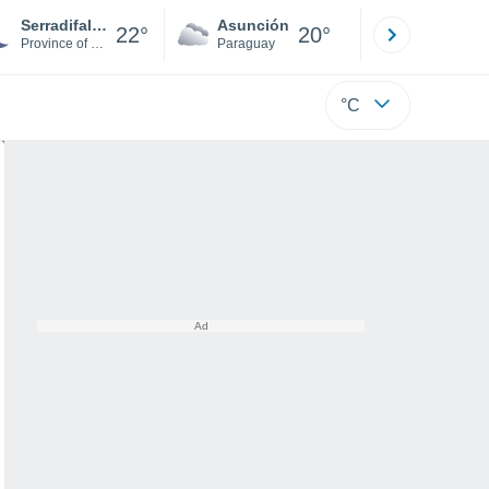
Serradifalco
Asunción
Santa Rit
22°
20°
Province of Caltanissetta
Paraguay
Alto Paraná
°C