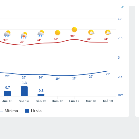
10
36°
7.5
34°
34°
34°
34°
34°
33°
5
21°
20°
20°
2.5
20°
20°
19°
19°
1.3
0.7
0.3
mm
Jue
13
Vie
14
Sáb
15
Dom
16
Lun
17
Mar
18
Mié
19
Mínima
Lluvia