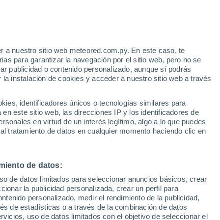
e
r a nuestro sitio web meteored.com.py. En este caso, te
:
35%
as para garantizar la navegación por el sitio web, pero no se
rar publicidad o contenido personalizado, aunque sí podrás
 la instalación de cookies y acceder a nuestro sitio web a través
Radar de lluvia
Satélites
Modelos
es, identificadores únicos o tecnologías similares para
n este sitio web, las direcciones IP y los identificadores de
rsonales en virtud de un interés legítimo, algo a lo que puedes
 al tratamiento de datos en cualquier momento haciendo clic en
Lunes
Martes
Miércoles
Jueves
10 Ago
11 Ago
12 Ago
13 Ago
miento de datos:
uso de datos limitados para seleccionar anuncios básicos, crear
70%
60%
40%
70%
ccionar la publicidad personalizada, crear un perfil para
0.8 mm
0.5 mm
0.7 mm
0.7 mm
ontenido personalizado, medir el rendimiento de la publicidad,
35°
/
22°
36°
/
21°
36°
/
21°
34°
/
20°
vés de estadísticas o a través de la combinación de datos
rvicios, uso de datos limitados con el objetivo de seleccionar el