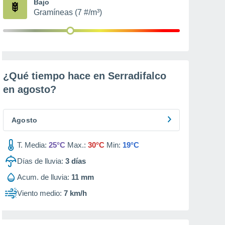
Bajo
Gramíneas (7 #/m³)
¿Qué tiempo hace en Serradifalco
en
agosto
?
Agosto
T. Media:
25°C
Max.:
30°C
Min:
19°C
Días de lluvia:
3
días
Acum. de lluvia:
11 mm
Viento medio:
7 km/h