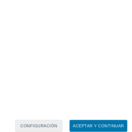
Calendario lunar
Lun
Mar
Mié
Jue
Vie
Sáb
Dom
7
8
9
10
11
12
13
14
15
16
17
18
19
20
CONFIGURACIÓN
ACEPTAR Y CONTINUAR