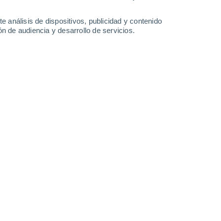
-
38
km/h
12
-
34
km/h
7
-
34
km/h
9
-
34
km/h
e análisis de dispositivos, publicidad y contenido
n de audiencia y desarrollo de servicios.
sto
Norte
0 Bajo
6
-
12 km/h
FPS:
no
Norte
0 Bajo
6
-
12 km/h
FPS:
no
Norte
0 Bajo
5
-
12 km/h
FPS:
no
uboso
Norte
1 Bajo
6
-
16 km/h
FPS:
no
Norte
6 Alto
4
-
20 km/h
FPS:
15-25