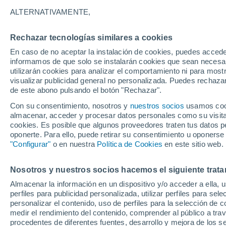
23°
ALTERNATIVAMENTE,
Rechazar tecnologías similares a cookies
Menguant
En caso de no aceptar la instalación de cookies, puedes accede
Iluminada
Sensación de 21°
informamos de que solo se instalarán cookies que sean necesari
utilizarán cookies para analizar el comportamiento ni para most
visualizar publicidad general no personalizada. Puedes rechazar
de este abono pulsando el botón "Rechazar".
Tiempo 1 - 7 días
Actualidad
Mapa de nubosidad
Con su consentimiento, nosotros y
nuestros socios
usamos cooki
almacenar, acceder y procesar datos personales como su visita e
cookies. Es posible que algunos proveedores traten tus datos pe
oponerte. Para ello, puede retirar su consentimiento u oponerse
Mañana
Domingo
Hoy
"Configurar"
o en nuestra
Política de Cookies
en este sitio web.
8 Ago
9 Ago
7 Ago
Nosotros y nuestros socios hacemos el siguiente trata
Almacenar la información en un dispositivo y/o acceder a ella, 
60%
perfiles para publicidad personalizada, utilizar perfiles para sele
0.4 mm
personalizar el contenido, uso de perfiles para la selección de c
36°
/
21°
35°
/
20°
35°
/
22°
medir el rendimiento del contenido, comprender al público a tra
procedentes de diferentes fuentes, desarrollo y mejora de los se