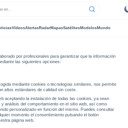
ticias
Vídeos
Alertas
Radar
Mapas
Satélites
Modelos
Mundo
borado por profesionales para garantizar que la información
ediante las siguientes opciones:
lco
ecogida mediante cookies o tecnologías similares, nos permite
on altos estándares de calidad sin coste.
eb aceptando la instalación de todas las cookies, ya sean
 y análisis del comportamiento en el sitio web, así como
...
ntenido personalizado en función del mismo. Puedes consultar
alquier momento el consentimiento pulsando el botón
Por hora
uestra página web.
Cielos nubosos en las próximas
horas