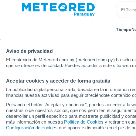
Tiempo
No
Aviso de privacidad
El contenido de Meteored.com.py (meteored.com.py) ha sido ela
que se ofrece es de calidad. Puedes acceder a este sitio web m
Aceptar cookies y acceder de forma gratuita
Inicio
Italia
Provincia de Caltanissetta
Serradifa
La publicidad digital personalizada, basada en la información r
financiar nuestra actividad para seguir ofreciéndote contenido c
Tiempo en Serradifalco
Pulsando el botón "Aceptar y continuar", puedes acceder a la w
nuestras o de nuestros socios, que nos permiten el seguimiento
04:15
Viernes
desarrollar un perfil específico para mostrarte publicidad y co
más información en nuestra
Política de Cookies
y retirar en cu
Configuración de cookies
que aparece disponible en el pie de n
Cielo despejado