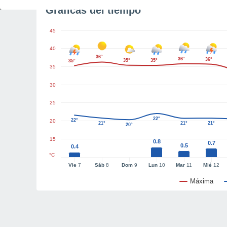
Gráficas del tiempo
45
40
36°
36°
36°
35°
35°
35°
35
30
25
22°
22°
20
21°
21°
21°
20°
15
0.8
0.7
0.5
0.4
°C
Vie
7
Sáb
8
Dom
9
Lun
10
Mar
11
Mié
12
Máxima