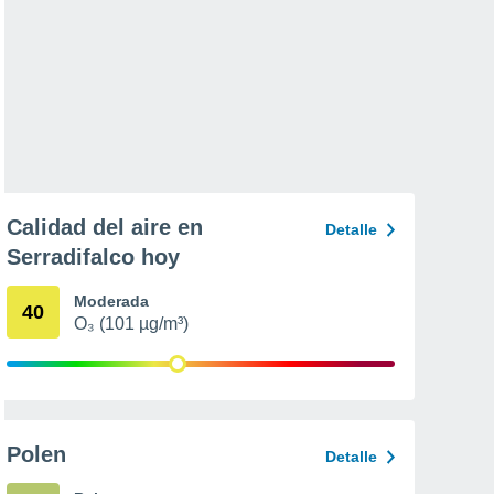
Calidad del aire en
Detalle
Serradifalco hoy
Moderada
40
O₃ (101 µg/m³)
Polen
Detalle